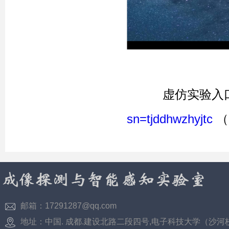
虚仿实验入
sn=tjddhwzhyjtc
（
邮箱：17291287@qq.com
地址：中国. 成都.建设北路二段四号,电子科技大学（沙