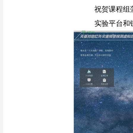
祝贺课程组蒲恬
实验平台和链