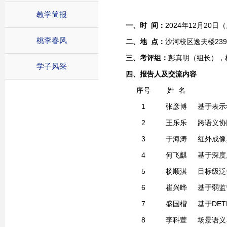
教学简报
一、时
间：
2024
年
12
月
20
日（
桃李春风
二、地
点：
沙河校区逸夫楼
239
三、考评组：
彭真明（组长），
学子风采
四、报告人及交流内容
序号
姓
名
1
张彦博
基于表示
2
王乐乐
跨语义协
3
于海涛
红外成像
4
何飞麒
基于深度
5
杨顺淇
目标级泛
6
崔兴晔
基于弱监
7
盛国楷
基于
DET
8
李科萱
场景语义