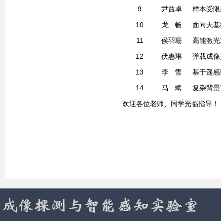
9
尹益卓
样本受限
10
龙
畅
面向天基
11
侯羽珊
高能激光
12
伏惠琳
弹载成像
13
李
雪
基于遥感
14
马
斌
复杂背景
欢迎各位老师、同学光临指导！