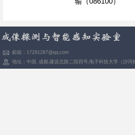
输（086100）
邮箱：17291287@qq.com
地址：中国. 成都.建设北路二段四号,电子科技大学（沙