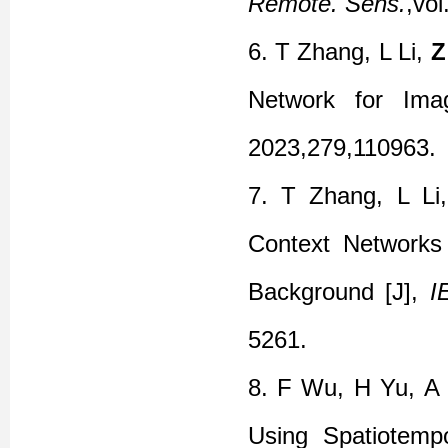
Remote. Sens.
,vol
6.
T Zhang, L Li,
Z
Network for Ima
2023,279,110963.
7.
T Zhang, L L
Context Networks 
Background [J],
I
5261.
8.
F Wu, H Yu, A 
Using Spatiotemp