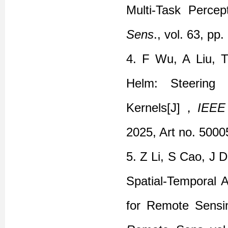
Multi-Task Percep
Sens
.,
vol. 63, pp.
4.
F Wu, A Liu, 
Helm: Steering 
Kernels
[J]
，
IEEE
2025, Art no. 5000
5.
Z Li, S Cao, J 
Spatial-Temporal 
for Remote Sensi