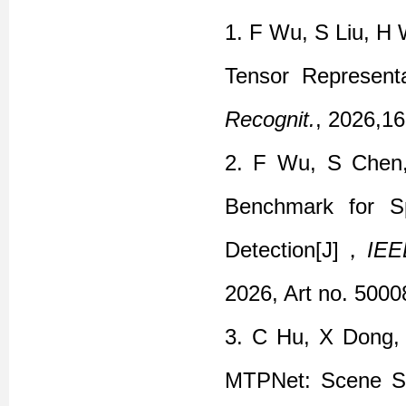
1.
F Wu, S Liu, H 
Tensor Representa
Recognit.
, 2026,16
2.
F Wu, S Chen,
Benchmark for Sp
Detection
[J]
，
IEE
2026, Art no.
5000
3.
C Hu, X Dong,
MTPNet: Scene Sem